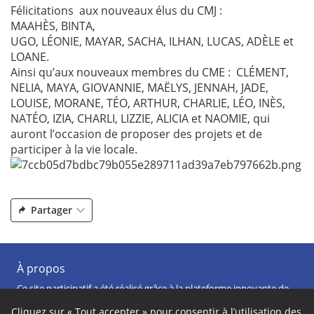
Félicitations aux nouveaux élus du CMJ :
MAAHÈS, BINTA,
UGO, LÉONIE, MAYAR, SACHA, ILHAN, LUCAS, ADÈLE et
LOANE.
Ainsi qu’aux nouveaux membres du CME : CLÉMENT,
NELIA, MAYA, GIOVANNIE, MAËLYS, JENNAH, JADE,
LOUISE, MORANE, TÉO, ARTHUR, CHARLIE, LÉO, INÈS,
NATÉO, IZIA, CHARLI, LIZZIE, ALICIA et NAOMIE, qui
auront l’occasion de proposer des projets et de
participer à la vie locale.
Partager
À propos
Ce site participatif a été réalisé grâce à la plateforme innovante de
participation
Cap Collectif
, selon les principes de la
démocratie
ouverte
.
Cliquez sur « Tout accepter » pour consentir à l’utilisation des